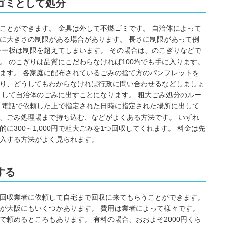
ゴミとして処分
ことができます。 金具は外して不燃ゴミです。 自治体によって
に大きさの制限がある場合があります。 長さに制限があって例
キー板は制限を超えてしまいます。 その場合は、のこぎりなどで
。 のこぎりは品質にこだわらなければ100均でも手に入ります。
ます。 各家庭に配布されているごみの捨て方のパンフレットを
り、どうしてもわからなければ行政に問い合わせるなどしましょ
として自治体のごみに出すことになります。 粗大ごみ処分のルー
 電話で依頼した上で指定された日時に指定された場所に出して
、ごみ処理場まで持ち込む、などがよくある方法です。 いずれ
300～1,000円で粗大ごみを1つ回収してくれます。 料金は先
入する方法がよく見られます。
する
回収業者に依頼して自宅まで回収に来てもらうことができます。
が大阪にもいくつかあります。 費用は業者によって様々です。
頼めるところもあります。 有料の場合、おおよそ2000円くら