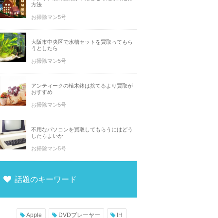
方法
お掃除マン5号
大阪市中央区で水槽セットを買取ってもら
うとしたら
お掃除マン5号
アンティークの植木鉢は捨てるより買取が
おすすめ
お掃除マン5号
不用なパソコンを買取してもらうにはどう
したらよいか
お掃除マン5号
話題のキーワード
Apple
DVDプレーヤー
IH