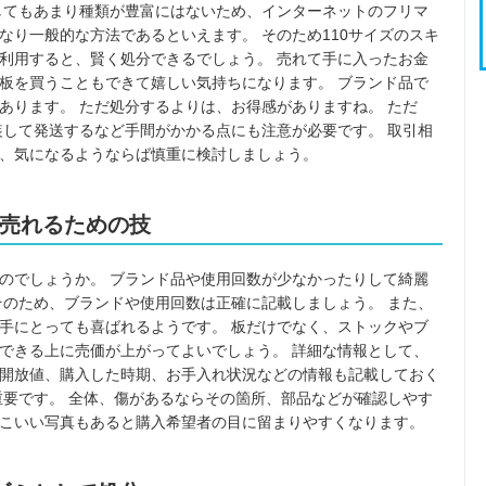
してもあまり種類が豊富にはないため、インターネットのフリマ
なり一般的な方法であるといえます。 そのため110サイズのスキ
利用すると、賢く処分できるでしょう。 売れて手に入ったお金
板を買うこともできて嬉しい気持ちになります。 ブランド品で
あります。 ただ処分するよりは、お得感がありますね。 ただ
装して発送するなど手間がかかる点にも注意が必要です。 取引相
、気になるようならば慎重に検討しましょう。
売れるための技
のでしょうか。 ブランド品や使用回数が少なかったりして綺麗
そのため、ブランドや使用回数は正確に記載しましょう。 また、
手にとっても喜ばれるようです。 板だけでなく、ストックやブ
できる上に売価が上がってよいでしょう。 詳細な情報として、
開放値、購入した時期、お手入れ状況などの情報も記載しておく
重要です。 全体、傷があるならその箇所、部品などが確認しやす
こいい写真もあると購入希望者の目に留まりやすくなります。