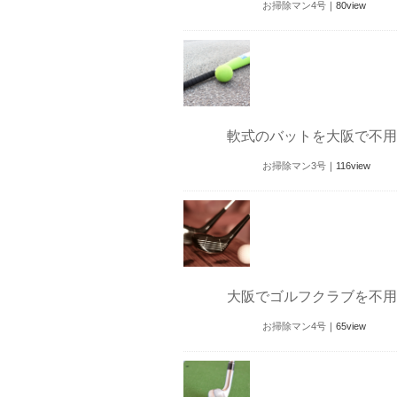
お掃除マン4号
｜
80
view
軟式のバットを大阪で不用
お掃除マン3号
｜
116
view
大阪でゴルフクラブを不用
お掃除マン4号
｜
65
view