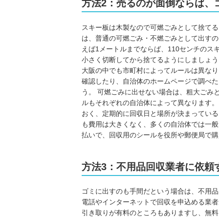
方法2：売るのが面倒ならば、
スキー板は木製なので可燃ごみとして捨てる
は、普通の可燃ごみ・不燃ごみとして出すの
えば1メートルまでならば、110センチのス
小さく切断してから捨てるようにしましょう
大阪の中でも市町村によってルールは異なり
確認したり、自治体のホームページで調べた
う。 可燃ごみに出せない場合は、粗大ごみ
ルもそれぞれの自治体によって異なります。
おく、定期的に回収日と場所が決まっている
も費用は大きくなく、多くの自治体では一般的に
払いで、回収用のシールを役所や郵便局で購
方法3：不用品回収業者に依頼
ゴミに出すのも手間だという場合は、不用品
電話やインターネットで回収を申込める業者
引き取りが有料のところもありますし、無料で