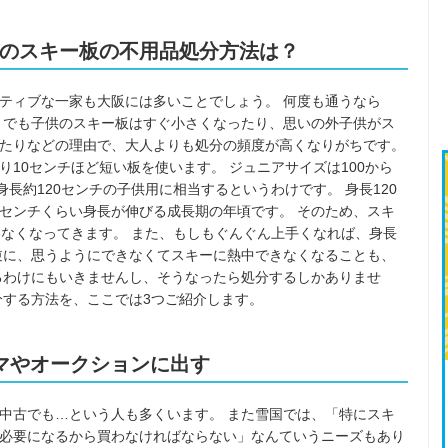
のスキー板の不用品処分方法は？
ティブな一家も大阪には多いことでしょう。 何度も通うなら
 でも子供のスキー板はすぐ小さくなったり、思いの外子供がス
たりなどの理由で、大人よりも処分の頻度が高くなりがちです。
10センチほど短い板を使います。 ジュニアサイズは100から
、身長約120センチの子供用に相当するというわけです。 身長120
5センチくらい身長が伸びる成長期の年頃です。 そのため、スキ
わなくなってきます。 また、もしもぐんぐん上手くなれば、身長
逆に、思うようにできなくてスキーに熱中できなくなることも、
るわけにもいきませんし、そうなったら処分するしかありませ
分する方法を、ここでは3つご紹介します。
マやオークションに出す
中古でも…という人も多くいます。 また雪国では、「特にスキ
必要になるから買わなければならない」なんていうニーズもあり