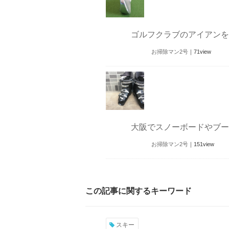
ゴルフクラブのアイアンを
お掃除マン2号
｜
71
view
大阪でスノーボードやブー
お掃除マン2号
｜
151
view
この記事に関するキーワード
スキー