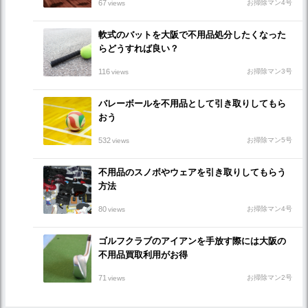
67
お掃除マン4号
views
軟式のバットを大阪で不用品処分したくなった
らどうすれば良い？
116
お掃除マン3号
views
バレーボールを不用品として引き取りしてもら
おう
532
お掃除マン5号
views
不用品のスノボやウェアを引き取りしてもらう
方法
80
お掃除マン4号
views
ゴルフクラブのアイアンを手放す際には大阪の
不用品買取利用がお得
71
お掃除マン2号
views