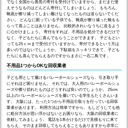
でなく全国から善意の寄付を受付けていますから、まだまだ使
えそうなものはどんどん寄付してしまいましょう。 もちろん、
靴底が擦り減ってしまい履けなくなったものは送らないでくだ
さい。 どんなに困っている子供でも、靴底が擦り減った靴をも
らって喜ぶことはありません。 比較的きれいなうちに送るよう
に心がけましょう。 寄付をすれば、不用品を処分できるだけで
なく、子どもたちに喜んでもらうことができます。 子どもとい
っても25ｃｍまで受付けていますから、寄付できるという方は
多いのではないでしょうか。 下駄箱をスッキリできて、子ども
たちにも喜んでもらえるのですからまさに一石二鳥です。
不用品1つからOKな回収業者
子ども用として履けるバレーボールシューズなら、引き取り手
にそれほど困りません。 それでは、大人用のバレーボールシュ
ーズや擦り切れたものはどうすれば良いのでしょうか。 25cm
以上のバレーボールシューズを履いている学生もたくさんいま
す。 大阪には、たった1つから不用品引取りを行っている回収
業者があります。 利用方法は簡単ですから、もしどうしても他
に処分方法が思い浮かばないとお困りなら、大阪の回収業者に
依頼してみましょう。 電話を1本かけるだけで見積もりに来て
もらえ、そのまま回収してもらえることもありますから非常に