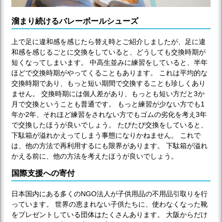
溜まり続けるバレーボールシューズ
上で足に違和感を感じたら替え時とご紹介しましたが、足に違
和感を感じるごとに交換をしていると、どうしても交換時期が
短くなってしまいます。 中高生並みに練習をしていると、半年
ほどで交換時期がやってくることもあります。 これは平均的な
交換時期であり、もっと短い期間で交換することも珍しくあり
ません。 交換時期には個人差があり、もっとも短い方だと3か
月で交換ということも普通です。 もっと練習が少ない方でも1
年か2年、それほど練習をされない方でもゴムの劣化を考え3年
で交換したほうが良いでしょう。 たびたび交換をしていると、
下駄箱が溢れかえってしまう事態になりかねません。 これで
は、他の方法で再利用するにも限界があります。 下駄箱が溢れ
かえる前に、他の方法を考えたほうが良いでしょう。
国際支援への寄付
日本国内にある多くのNGO法人が子供用品の不用品引取りを行
っています。 世界の恵まれない子供たちに、使わなくなった靴
をプレゼントしている団体はたくさんあります。 大阪からだけ