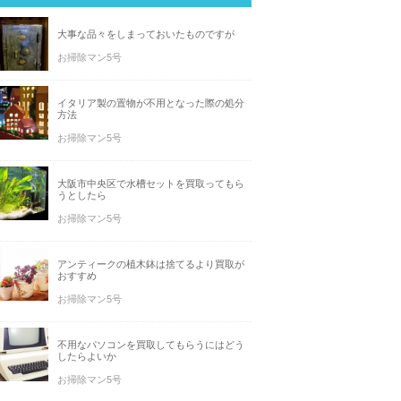
大事な品々をしまっておいたものですが
お掃除マン5号
イタリア製の置物が不用となった際の処分
方法
お掃除マン5号
大阪市中央区で水槽セットを買取ってもら
うとしたら
お掃除マン5号
アンティークの植木鉢は捨てるより買取が
おすすめ
お掃除マン5号
不用なパソコンを買取してもらうにはどう
したらよいか
お掃除マン5号