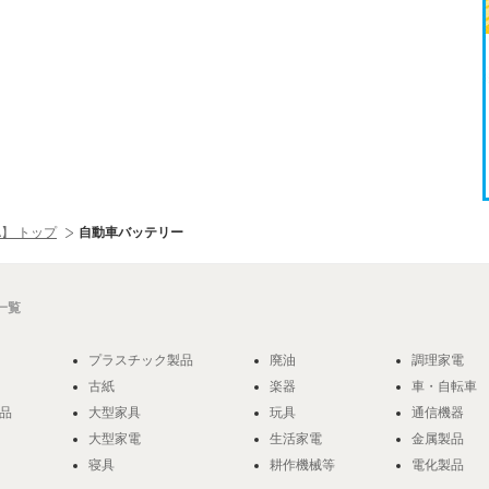
】 トップ
自動車バッテリー
一覧
プラスチック製品
廃油
調理家電
古紙
楽器
車・自転車
品
大型家具
玩具
通信機器
大型家電
生活家電
金属製品
寝具
耕作機械等
電化製品