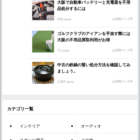
大阪で自動車バッテリーと充電器を不用
品処分するには
533
お掃除マン1号
views
ゴルフクラブのアイアンを手放す際には
大阪の不用品買取利用がお得
71
お掃除マン2号
views
中古の鉄鍋の賢い処分方法を確認してみ
ましょう。
1,667
お掃除マン3号
views
カテゴリ一覧
インテリア
オーディオ