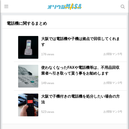
電話機に関するまとめ
大阪では電話機や子機は拠点で回収してくれま
す
176
お掃除マン5号
views
使わなくなったFAXや電話機等は、不用品回収
業者へ引き取って貰う事をお勧めします
149
お掃除マン3号
views
大阪で子機付きの電話機を処分したい場合の方
法
523
お掃除マン3号
views