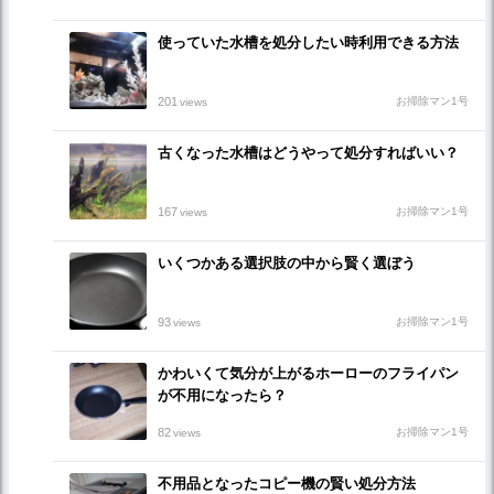
使っていた水槽を処分したい時利用できる方法
201
お掃除マン1号
views
古くなった水槽はどうやって処分すればいい？
167
お掃除マン1号
views
いくつかある選択肢の中から賢く選ぼう
93
お掃除マン1号
views
かわいくて気分が上がるホーローのフライパン
が不用になったら？
82
お掃除マン1号
views
不用品となったコピー機の賢い処分方法