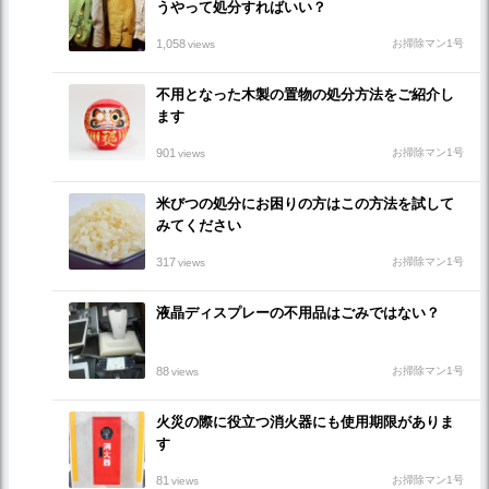
うやって処分すればいい？
1,058
お掃除マン1号
views
不用となった木製の置物の処分方法をご紹介し
ます
901
お掃除マン1号
views
米びつの処分にお困りの方はこの方法を試して
みてください
317
お掃除マン1号
views
液晶ディスプレーの不用品はごみではない？
88
お掃除マン1号
views
火災の際に役立つ消火器にも使用期限がありま
す
81
お掃除マン1号
views