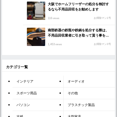
大阪でホームフリーザーの処分を検討す
るなら不用品回収をお勧めします
116
お掃除マン1号
views
南部鉄器の鉄瓶や鉄鍋を処分する際は、
不用品回収業者に引き取って貰う事をお
勧めします
1,453
お掃除マン3号
views
カテゴリ一覧
インテリア
オーディオ
スポーツ用品
その他
パソコン
プラスチック製品
古紙
大型家具