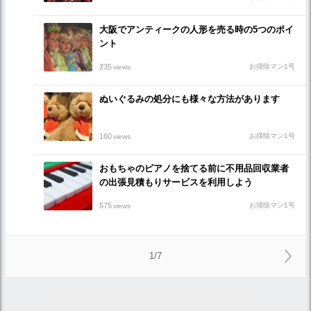
大阪でアンティークの人形を売る時の5つのポイ
ント
235
お掃除マン1号
views
ぬいぐるみの処分にも様々な方法があります
160
お掃除マン1号
views
おもちゃのピアノを捨てる前に不用品回収業者
の出張見積もりサービスを利用しよう
575
お掃除マン1号
views
1/7