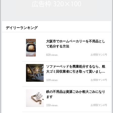
デイリーランキング
大阪市でホームベーカリーを不用品とし
て処分する方法
828
お掃除マン1号
views
ソファーベッドを廃棄処分するなら、粗
大ゴミ回収業者に引き取って貰いましょ
う
109
お掃除マン4号
views
鉄の不用品は資源ごみか粗大ごみになり
ます
159
お掃除マン4号
views