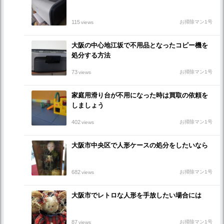
115
お掃除マン1号
views
大阪の中心地江坂で不用品となったコピー機を
処分する方法
73
お掃除マン1号
views
家庭用滑り台が不用になった時は買取の依頼を
しましょう
402
お掃除マン1号
views
大阪市中央区で人形ケースの処分をしたいなら
682
お掃除マン1号
views
大阪市でレトロな人形を手放したい場合には
87
お掃除マン1号
views