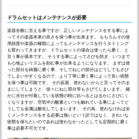
ドラムセットはメンテナンスが必要
楽器全般に言える事ですが、正しいメンテナンスをする事によ
ってその楽器本来の良さを保つ事が出来ます。 もちろんその使
用頻度や楽器の種類によってもメンテナンスを行うタイミング
も変わってきますが、ドラムセットの場合は使ったら磨く、と
言う事が基本です。 そうする事によってさびを防ぎ、いつまで
も心地よいリズムを刻む事が出来るようになります。 まずは使
った部分を綺麗に磨く事、そしてねじの部分はどうしてもさび
てしまいやすくなるので、より丁寧に磨く事によって良い状態
を保つ事は可能です。 その反面、使わないからと言ってそのま
まにしてしまうと、徐々にねじ部分等もさびてしまいます。 確
かに水分が付着している状態の時に比べるとはるかにさびにく
くなりますが、空気中の酸素といつも触れている事によってど
うしても金属は酸化してしまいます。 その為、使わなければ全
くメンテナンスをする必要は無いという訳ではなく、きれいな
状態を保ちたいのであれば使わなかったとしても定期的に磨く
事は必要不可欠です。