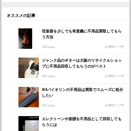
オススメの記事
弦楽器を少しでも有意義に不用品買取してもら
う方法
100
お掃除マン5号
views
ジャンク品のギターは大阪のリサイクルショッ
プに不用品回収してもらうのがベスト
355
お掃除マン2号
views
4/4バイオリンの不用品は買取でスムーズに処分
したい
221
お掃除マン3号
views
エレクトーンや楽譜を不用品として回収しても
らうには