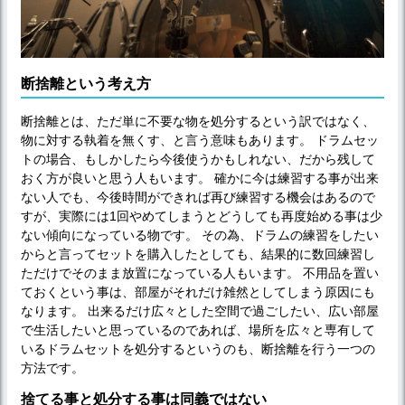
断捨離という考え方
断捨離とは、ただ単に不要な物を処分するという訳ではなく、
物に対する執着を無くす、と言う意味もあります。 ドラムセッ
トの場合、もしかしたら今後使うかもしれない、だから残して
おく方が良いと思う人もいます。 確かに今は練習する事が出来
ない人でも、今後時間ができれば再び練習する機会はあるので
すが、実際には1回やめてしまうとどうしても再度始める事は少
ない傾向になっている物です。 その為、ドラムの練習をしたい
からと言ってセットを購入したとしても、結果的に数回練習し
ただけでそのまま放置になっている人もいます。 不用品を置い
ておくという事は、部屋がそれだけ雑然としてしまう原因にも
なります。 出来るだけ広々とした空間で過ごしたい、広い部屋
で生活したいと思っているのであれば、場所を広々と専有して
いるドラムセットを処分するというのも、断捨離を行う一つの
方法です。
捨てる事と処分する事は同義ではない