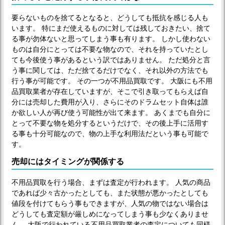
要らないものを捨てるとなると、どうしても抵抗を感じる人も
います。 特にまだ使えるものに対しては残しておきたい、捨て
る事が勿体ないと思ってしまう事も有ります。 しかし使わない
ものは自分にとっては不要な物なので、それを持っていたとし
ても今後使う事があるという訳ではありません。 ただ処分と言
う事に関しては、ただ捨てるだけでなく、それ以外の方法でも
行う事が可能です。 その一つが不用品買取です。 大阪にも不用
品買取業者が存在していますが、そこで引き取ってもらえば自
分には売却した費用が入り、さらにそのドラムセット自体は誰
か欲しい人が再び使う可能性が出て来ます。 あくまでも自分に
とって不要な物を処分するというだけで、その後上手に活用す
る事も十分可能なので、物の上手な利用法だという事も可能で
す。
売却にはタイミングが関係する
不用品買取を行う場合、まずは査定が行われます。 人気の商品
であれば少々古かったとしても、また状態が悪かったとしても
値段を付けてもらう事もできますが、人気の物ではない場合は
どうしても査定額が厳しめになってしまう事も少なくありませ
ん。 大阪で行われている不用品買取業者の査定についても同様