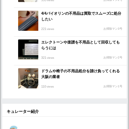
views
4/4バイオリンの不用品は買取でスムーズに処分
したい
221
お掃除マン3号
views
エレクトーンや楽譜を不用品として回収しても
らうには
321
お掃除マン2号
views
ドラムや椅子の不用品処分を請け負ってくれる
大阪の業者
110
お掃除マン1号
views
キュレーター紹介