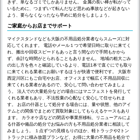
きず、単なるゴミでしかありません。 金属の長い棒が転がって
いるために、つまずいて転んだなど思わぬ事故などが起きない
よう、要らなくなったなら早めに処分をしましょう。
ご家庭からお店までサポート
マイクスタンドなども大阪の不用品処分業者ならスムーズに対
応してくれます。 電話やメール１つで希望日時に取りに来てく
れ、搬出や回収スピードもあっと言う間なので手間もかから
ず、余計な時間がとられることもありません。 地域の粗大ごみ
の出し方を色々と確認しているより、電話1本で直ぐにでも取り
に来てくれる業者にお願いするほうが快適で便利です。 大阪市
西淀川区にもご自宅やお店、オフィスまで幅広く不用品回収に
来てくれる業者があるので、安心して問い合わせてみましょ
う。 法人での大量処分などの場合にはマニフェストを発行して
くれる業者もあり、不法投棄の心配なく安心して任せられま
す。 お店の什器として処分する場合には、量や状態、他のアイ
テムとの関係でまとめて買取対象にしてもらえるケースもあり
ます。 カラオケ店などの閉店や事業所移転、リニューアルによ
る什器や備品の処分でお悩みの方も不用品処分業者に相談して
みましょう。 １点ずつの見積もりのほか、軽トラックや2トン
トラックに積み放題プランなど、お得に大量の不用品を処分で