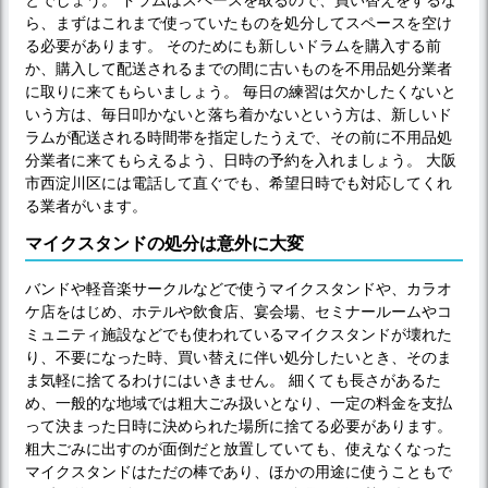
とでしょう。 ドラムはスペースを取るので、買い替えをするな
ら、まずはこれまで使っていたものを処分してスペースを空け
る必要があります。 そのためにも新しいドラムを購入する前
か、購入して配送されるまでの間に古いものを不用品処分業者
に取りに来てもらいましょう。 毎日の練習は欠かしたくないと
いう方は、毎日叩かないと落ち着かないという方は、新しいド
ラムが配送される時間帯を指定したうえで、その前に不用品処
分業者に来てもらえるよう、日時の予約を入れましょう。 大阪
市西淀川区には電話して直ぐでも、希望日時でも対応してくれ
る業者がいます。
マイクスタンドの処分は意外に大変
バンドや軽音楽サークルなどで使うマイクスタンドや、カラオ
ケ店をはじめ、ホテルや飲食店、宴会場、セミナールームやコ
ミュニティ施設などでも使われているマイクスタンドが壊れた
り、不要になった時、買い替えに伴い処分したいとき、そのま
ま気軽に捨てるわけにはいきません。 細くても長さがあるた
め、一般的な地域では粗大ごみ扱いとなり、一定の料金を支払
って決まった日時に決められた場所に捨てる必要があります。
粗大ごみに出すのが面倒だと放置していても、使えなくなった
マイクスタンドはただの棒であり、ほかの用途に使うこともで