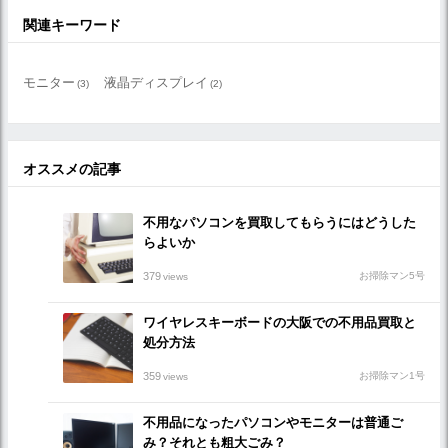
関連キーワード
モニター
液晶ディスプレイ
(3)
(2)
オススメの記事
不用なパソコンを買取してもらうにはどうした
らよいか
379
お掃除マン5号
views
ワイヤレスキーボードの大阪での不用品買取と
処分方法
359
お掃除マン1号
views
不用品になったパソコンやモニターは普通ご
み？それとも粗大ごみ？