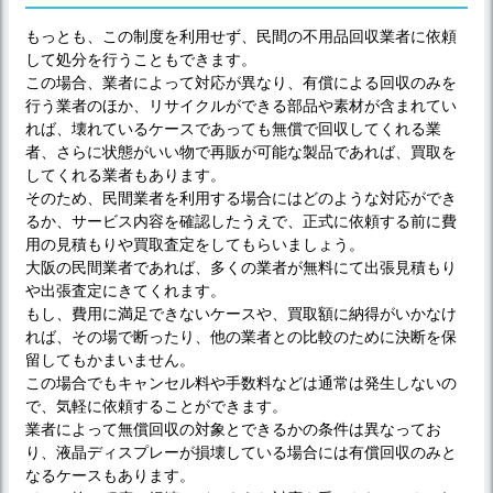
もっとも、この制度を利用せず、民間の不用品回収業者に依頼
して処分を行うこともできます。
この場合、業者によって対応が異なり、有償による回収のみを
行う業者のほか、リサイクルができる部品や素材が含まれてい
れば、壊れているケースであっても無償で回収してくれる業
者、さらに状態がいい物で再販が可能な製品であれば、買取を
してくれる業者もあります。
そのため、民間業者を利用する場合にはどのような対応ができ
るか、サービス内容を確認したうえで、正式に依頼する前に費
用の見積もりや買取査定をしてもらいましょう。
大阪の民間業者であれば、多くの業者が無料にて出張見積もり
や出張査定にきてくれます。
もし、費用に満足できないケースや、買取額に納得がいかなけ
れば、その場で断ったり、他の業者との比較のために決断を保
留してもかまいません。
この場合でもキャンセル料や手数料などは通常は発生しないの
で、気軽に依頼することができます。
業者によって無償回収の対象とできるかの条件は異なってお
り、液晶ディスプレーが損壊している場合には有償回収のみと
なるケースもあります。