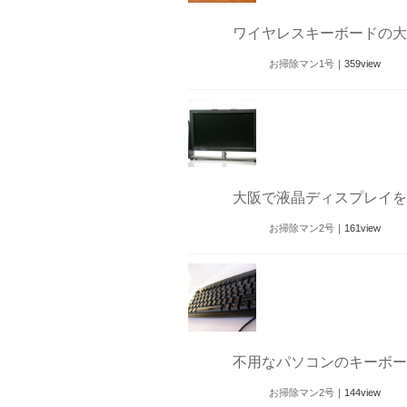
ワイヤレスキーボードの大
お掃除マン1号
｜
359
view
大阪で液晶ディスプレイを
お掃除マン2号
｜
161
view
不用なパソコンのキーボー
お掃除マン2号
｜
144
view