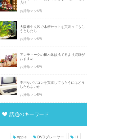
方法
お掃除マン5号
大阪市中央区で水槽セットを買取ってもら
うとしたら
お掃除マン5号
アンティークの植木鉢は捨てるより買取が
おすすめ
お掃除マン5号
不用なパソコンを買取してもらうにはどう
したらよいか
お掃除マン5号
話題のキーワード
Apple
DVDプレーヤー
IH