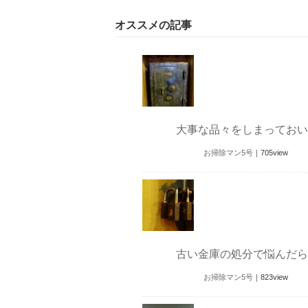
オススメの記事
大事な品々をしまっておい
お掃除マン5号
｜
705
view
古い金庫の処分で悩んだら
お掃除マン5号
｜
823
view