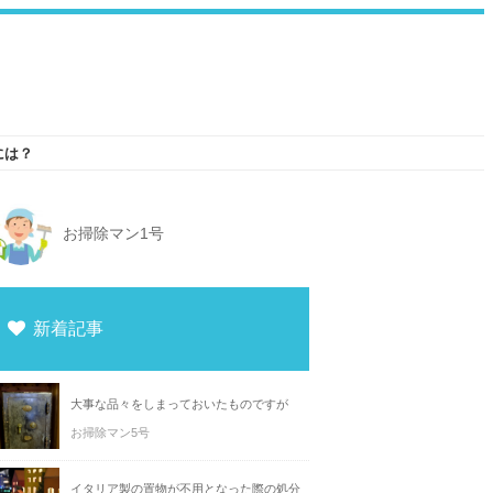
には？
お掃除マン1号
新着記事
大事な品々をしまっておいたものですが
お掃除マン5号
イタリア製の置物が不用となった際の処分