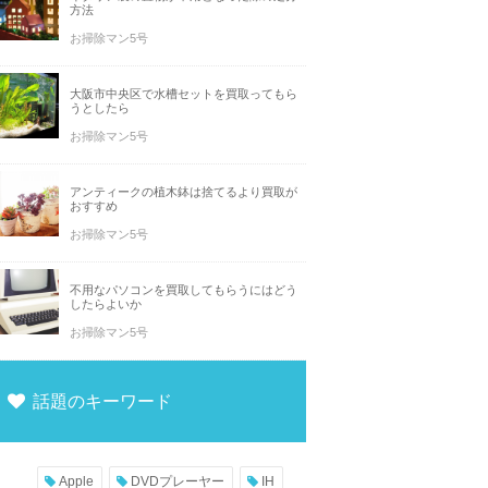
方法
お掃除マン5号
大阪市中央区で水槽セットを買取ってもら
うとしたら
お掃除マン5号
アンティークの植木鉢は捨てるより買取が
おすすめ
お掃除マン5号
不用なパソコンを買取してもらうにはどう
したらよいか
お掃除マン5号
話題のキーワード
Apple
DVDプレーヤー
IH