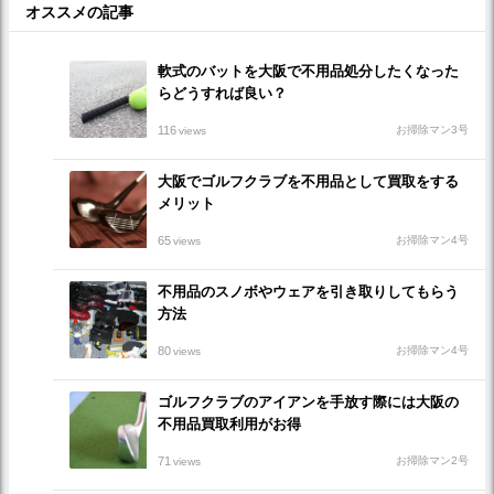
オススメの記事
軟式のバットを大阪で不用品処分したくなった
らどうすれば良い？
116
お掃除マン3号
views
大阪でゴルフクラブを不用品として買取をする
メリット
65
お掃除マン4号
views
不用品のスノボやウェアを引き取りしてもらう
方法
80
お掃除マン4号
views
ゴルフクラブのアイアンを手放す際には大阪の
不用品買取利用がお得
71
お掃除マン2号
views