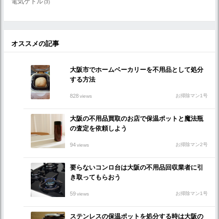
電気ケトル
(3)
オススメの記事
大阪市でホームベーカリーを不用品として処分
する方法
828
お掃除マン1号
views
大阪の不用品買取のお店で保温ポットと魔法瓶
の査定を依頼しよう
94
お掃除マン2号
views
要らないコンロ台は大阪の不用品回収業者に引
き取ってもらおう
59
お掃除マン1号
views
ステンレスの保温ポットを処分する時は大阪の