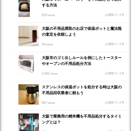
する方法
829
お掃除マン1号
views
大阪の不用品買取のお店で保温ポットと魔法瓶
の査定を依頼しよう
94
お掃除マン2号
views
大阪市のゴミ出しルールを例にしたトースター
やオーブンの不用品処分方法
4,582
お掃除マン1号
views
ステンレスの保温ポットを処分する時は大阪の
不用品回収業者に頼もう
867
お掃除マン2号
views
大阪で業務用の精米機を不用品処分するタイミ
ングとは？