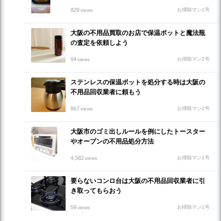
829
お掃除マン1号
views
大阪の不用品買取のお店で保温ポットと魔法瓶
の査定を依頼しよう
94
お掃除マン2号
views
ステンレスの保温ポットを処分する時は大阪の
不用品回収業者に頼もう
867
お掃除マン2号
views
大阪市のゴミ出しルールを例にしたトースター
やオーブンの不用品処分方法
4,582
お掃除マン1号
views
要らないコンロ台は大阪の不用品回収業者に引
き取ってもらおう
59
お掃除マン1号
views