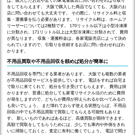
ば、購入したお店や近くの家電量販店に問い合わせれば引取り
をしてもらえます。 大阪で購入した商品でなくても、大阪のお
店に問い合わせても大丈夫です。 その際に、リサイクル料と収
集・運搬量を払う必要があります。 リサイクル料は、ホームフ
リーザーについては2種類です。 170リットル以下は小型冷凍庫
に分類され、171リットル以上は大型冷凍庫に分類されて、費用
が異なります。 収集・運搬料金は、各家電販売店によって決め
られていますので、引取りを依頼するお店に問い合わせればわ
かります。
不用品買取や不用品回収を頼めば処分が簡単に
不用品回収を専門にする業者があります。 大阪でも複数の業者
が不用品回収サービスを提供しています。 電話をすれば自宅ま
で取りに来てくれて、処分を引き受けてもらえます。 費用は掛
かりますが、普通に処分しても家電リサイクル法のために費用
が発生しますので、どちらが費用が抑えられるか比べてみるの
も良いでしょう。 まだ壊れておらず使える状態ならば、不用品
回収の中でも不用品買取で買取してもらえる可能性もありま
す。 新しいものであればあるほど、高価買取が期待できます。
高額で買取をしてもらうためには、少しでも庫内や外側をきれ
いに掃除しておくと、査定に有利に働くでしょう。 電話で聞け