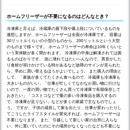
ホームフリーザーが不要になるのはどんなとき？
冷凍庫と言えば、冷蔵庫の最下段や最上段についているものを
連想しますが、ホームフリーザーは全面が冷凍庫です。 容量は
30リットルくらいの小型のものから、200リットルという大型
のものまで様々です。 ホームフリーザーの寿命は10年くらいと
いう実体験が多く聞かれます。 冷凍庫の中身は解凍されては困
るものばかりです。 急に壊れてはたいへんなので、異音がした
り食材が溶けかけている時があるなど故障のサインが見られた
ら、早めに買い替えるほうがよいでしょう。 また購入の理由と
して、「家族が多くてたくさん食べるので、冷蔵庫も冷凍庫も
大きいものがいい」「仕事が忙しくてなかなか買い物に行けな
いので、一度の買い物でたくさん買って冷凍庫で長期保存して
おきたい」「コストコなどで量の多い冷凍食品を購入するの
で、冷凍庫が足りない」などが多くの家庭で主なものでしょ
う。 ですが、子供の成長して家を出たり、仕事が変わったりし
てこうしたライフスタイルが変化すれば、ホームフリーザーは
不要になります。 また、引越しして新しい家の台所に入らな
い、外に置いていたのにその場所がなくなったなども不要にな