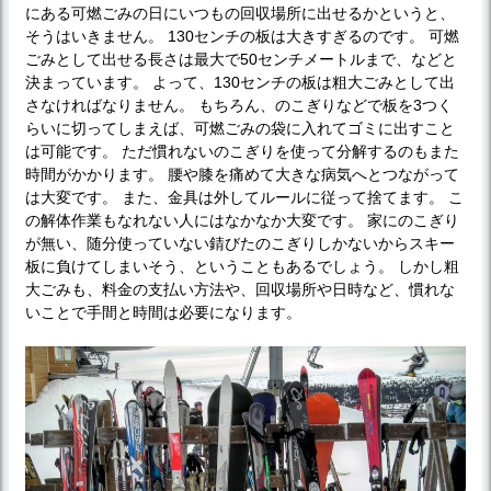
にある可燃ごみの日にいつもの回収場所に出せるかというと、
そうはいきません。 130センチの板は大きすぎるのです。 可燃
ごみとして出せる長さは最大で50センチメートルまで、などと
決まっています。 よって、130センチの板は粗大ごみとして出
さなければなりません。 もちろん、のこぎりなどで板を3つく
らいに切ってしまえば、可燃ごみの袋に入れてゴミに出すこと
は可能です。 ただ慣れないのこぎりを使って分解するのもまた
時間がかかります。 腰や膝を痛めて大きな病気へとつながって
は大変です。 また、金具は外してルールに従って捨てます。 こ
の解体作業もなれない人にはなかなか大変です。 家にのこぎり
が無い、随分使っていない錆びたのこぎりしかないからスキー
板に負けてしまいそう、ということもあるでしょう。 しかし粗
大ごみも、料金の支払い方法や、回収場所や日時など、慣れな
いことで手間と時間は必要になります。