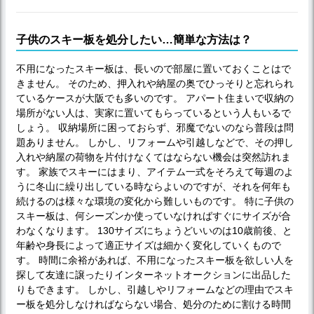
子供のスキー板を処分したい…簡単な方法は？
不用になったスキー板は、長いので部屋に置いておくことはで
きません。 そのため、押入れや納屋の奥でひっそりと忘れられ
ているケースが大阪でも多いのです。 アパート住まいで収納の
場所がない人は、実家に置いてもらっているという人もいるで
しょう。 収納場所に困っておらず、邪魔でないのなら普段は問
題ありません。 しかし、リフォームや引越しなどで、その押し
入れや納屋の荷物を片付けなくてはならない機会は突然訪れま
す。 家族でスキーにはまり、アイテム一式をそろえて毎週のよ
うに冬山に繰り出している時ならよいのですが、それを何年も
続けるのは様々な環境の変化から難しいものです。 特に子供の
スキー板は、何シーズンか使っていなければすぐにサイズが合
わなくなります。 130サイズにちょうどいいのは10歳前後、と
年齢や身長によって適正サイズは細かく変化していくもので
す。 時間に余裕があれば、不用になったスキー板を欲しい人を
探して友達に譲ったりインターネットオークションに出品した
りもできます。 しかし、引越しやリフォームなどの理由でスキ
ー板を処分しなければならない場合、処分のために割ける時間