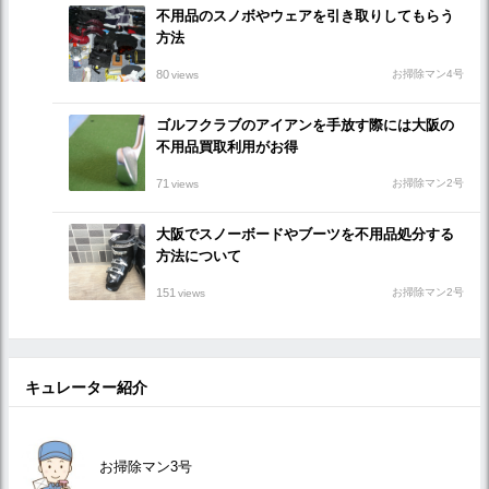
不用品のスノボやウェアを引き取りしてもらう
方法
80
お掃除マン4号
views
ゴルフクラブのアイアンを手放す際には大阪の
不用品買取利用がお得
71
お掃除マン2号
views
大阪でスノーボードやブーツを不用品処分する
方法について
151
お掃除マン2号
views
キュレーター紹介
お掃除マン3号