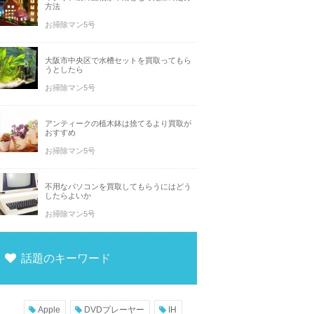
方法
お掃除マン5号
大阪市中央区で水槽セットを買取ってもら
うとしたら
お掃除マン5号
アンティークの植木鉢は捨てるより買取が
おすすめ
お掃除マン5号
不用なパソコンを買取してもらうにはどう
したらよいか
お掃除マン5号
話題のキーワード
Apple
DVDプレーヤー
IH