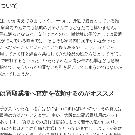
ついて
ばよいか考えてみましょう。 一つは、身近で必要としている誰
、家庭内の兄弟でも親戚のお子さんでもどなたでも構いません。
手に渡るとなると、安心できるので、断捨離の手段としては最適
化が進んでいる昨今では、そもそも家庭内に兄弟がいなかった
たらなかったりといったことも多々あるでしょう。 かといっ
用してきて汗と練習を共にしてきた物品の処分方法としては悲し
トで殴打するといった、いたたまれない青少年の犯罪なども急増
捨てて、そういった犯罪などを引き起こしてしまうのではないか
ないでしょうか。
は買取業者へ査定を依頼するのがオススメ
手が見つからない場合はどのようにすればいいのか、その答えは
最善の方法だといえます。 幸い、大阪には硬式野球用のバット
あります。 買取までの流れは店舗によって若干の違いはありま
りの依頼はどこの店舗も共通して行っていますし、バットが複数