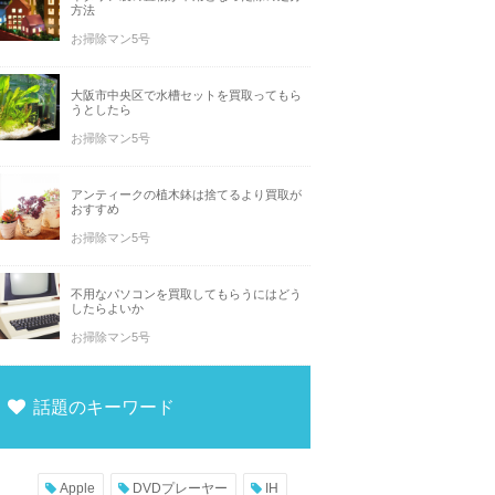
方法
お掃除マン5号
大阪市中央区で水槽セットを買取ってもら
うとしたら
お掃除マン5号
アンティークの植木鉢は捨てるより買取が
おすすめ
お掃除マン5号
不用なパソコンを買取してもらうにはどう
したらよいか
お掃除マン5号
話題のキーワード
Apple
DVDプレーヤー
IH