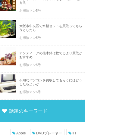
方法
お掃除マン5号
大阪市中央区で水槽セットを買取ってもら
うとしたら
お掃除マン5号
アンティークの植木鉢は捨てるより買取が
おすすめ
お掃除マン5号
不用なパソコンを買取してもらうにはどう
したらよいか
お掃除マン5号
話題のキーワード
Apple
DVDプレーヤー
IH