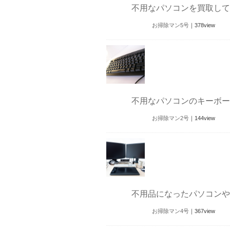
不用なパソコンを買取して
お掃除マン5号
｜
378
view
不用なパソコンのキーボー
お掃除マン2号
｜
144
view
不用品になったパソコンや
お掃除マン4号
｜
367
view