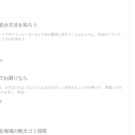
処分方法を知ろう
トーブやファンヒーターなどで冬の暖房に役立つことはもちろん、石油ボイラーで
てその灯油を入...
号
でお困りなら
は、まずはどのようなゴミになるのか正しく分別することが大事です。 間違った分
ますし、自治...
槽
る地域の粗大ゴミ回収