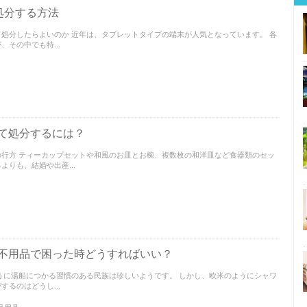
rを処分する方法
処分したらよいのか 近年は、タブレットタイプの端末が人気となっています。 各
その中でも特...
て処分するには？
行方 ティーカップセットや和風のお皿とお椀、複数枚の和洋皿など食器類のセッ
りも、結婚や出産...
不用品で困った時どうすればいい？
うに湯船につかる習慣のある民族は珍しいようです。 しかし、欧米のようにシャワ
るのはどうし...