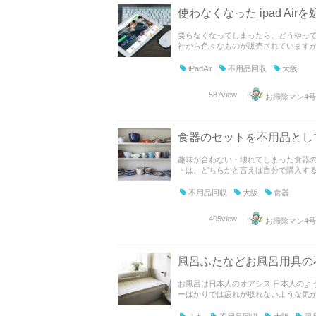
使わなくなった ipad Ai
要らなくなってしまったら、どうやって
社から色々なものが販売されていますが、
iPadAir
不用品回収
大阪
587view
｜
お掃除マン4号
食器のセットを不用品とし
趣味が合わない・壊れてしまった食器の
トは、どちらかと言えば自分で購入するよ
不用品回収
大阪
食器
405view
｜
お掃除マン4号
風呂ふたなどお風呂用具の
お風呂は日本人のオアシス 日本人のよ
ーばかりでは疲れが取れないような気がす