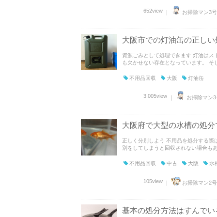
652view
｜
お掃除マン3号
大阪市での灯油缶の正しい
資源ごみとして処理できます 灯油はス
も欠かせない存在となっています。 そし
不用品回収
大阪
灯油缶
3,005view
｜
お掃除マン3
大阪府で大型の水槽の処分
正しく分別しよう 不用品を処分する際
別をしてしまうと回収されない場合もあり
不用品回収
中古
大阪
水
105view
｜
お掃除マン2号
基本の処分方法はすんでい