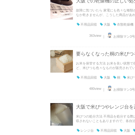
大阪での乾燥機の正しい処
故障に気づいたら 家電にも色々な種類
なか乾きませんが、こうした商品があれば
不用品回収
大阪
衣類乾燥機
363view
｜
お掃除マン3号
要らなくなった桐の米びつ
お米を保管する方法 お米を良い状態で
ど、米びつも色々なものが販売されていま
不用品回収
大阪
桐
米び
480view
｜
お掃除マン3号
大阪で米びつやレンジ台を
米びつの処分方法 不用品を処分する際
収されないこともありますので、各自治体
レンジ台
不用品回収
大阪