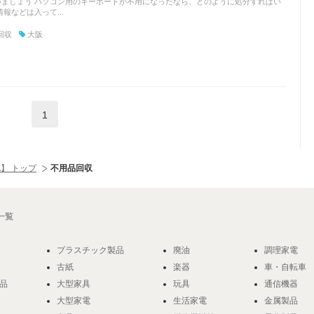
ましょう パソコン用のキーボードが不用になったなら、どのように処分すればい
報などは入って...
回収
大阪
1
】 トップ
不用品回収
一覧
プラスチック製品
廃油
調理家電
古紙
楽器
車・自転車
品
大型家具
玩具
通信機器
大型家電
生活家電
金属製品