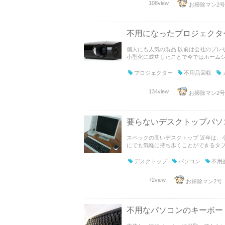
108view
｜
お掃除マン2号
不用になったプロジェクタ
個人にも人気の製品 以前は会社のプレ
小型化に成功したことで今ではホームシア
プロジェクター
不用品回収
134view
｜
お掃除マン2号
要らないデスクトップパソ
スペックの高いデスクトップ 近年は、
にでも気軽に持ち歩くことができるタブレ
デスクトップ
パソコン
不用
72view
｜
お掃除マン2号
不用なパソコンのキーボー