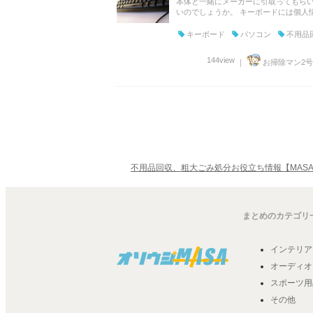
本体と一緒にメーカーに引取ってもらい
いのでしょうか。 キーボードには個人情
キーボード
パソコン
不用品
144view
｜
お掃除マン2号
不用品回収、粗大ごみ処分お役立ち情報【MASA
まとめのカテゴリ
インテリア
オーディオ
スポーツ用
その他