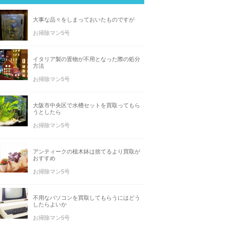
大事な品々をしまっておいたものですが
お掃除マン5号
イタリア製の置物が不用となった際の処分
方法
お掃除マン5号
大阪市中央区で水槽セットを買取ってもら
うとしたら
お掃除マン5号
アンティークの植木鉢は捨てるより買取が
おすすめ
お掃除マン5号
不用なパソコンを買取してもらうにはどう
したらよいか
お掃除マン5号