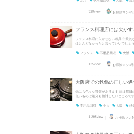
ふた
不用品回収
大阪
風
329view
｜
お掃除マン4号
フランス料理店には欠かす
フランス料理に欠かせない道具 伝統的
ほとんどなかったと言っていいでしょう。
フランス
不用品回収
大阪
125view
｜
お掃除マン3号
大阪府での鉄鍋の正しい処
鍋にも色々な種類があります 鍋は毎日
低いものは処分も検討したいところです。
不用品回収
中古
大阪
鉄
1,295view
｜
お掃除マン3