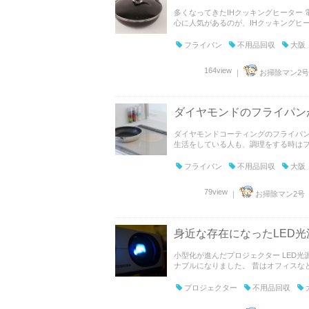
多くなってきたIHクッキングヒーター
心に人気があるのが、IHクッキングヒータ
フライパン
不用品回収
大阪
164view
｜
お掃除マン2号
ダイヤモンドのフライパン
ダイヤモンドコーティングのフライパン
生活をしている人も、調理をする時はフラ
フライパン
不用品回収
大阪
79view
｜
お掃除マン2号
身近な存在になったLED
小型化が進んだプロジェクター LED
ナブルになりました。 昔はオフィスなど
プロジェクター
不用品回収