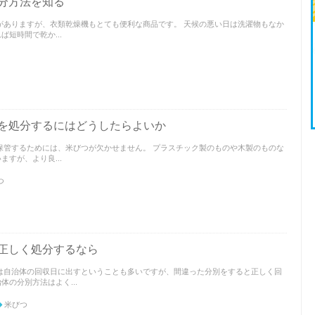
分方法を知る
がありますが、衣類乾燥機もとても便利な商品です。 天候の悪い日は洗濯物もなか
短時間で乾か...
を処分するにはどうしたらよいか
保管するためには、米びつが欠かせません。 プラスチック製のものや木製のものな
すが、より良...
つ
正しく処分するなら
は自治体の回収日に出すということも多いですが、間違った分別をすると正しく回
の分別方法はよく...
米びつ