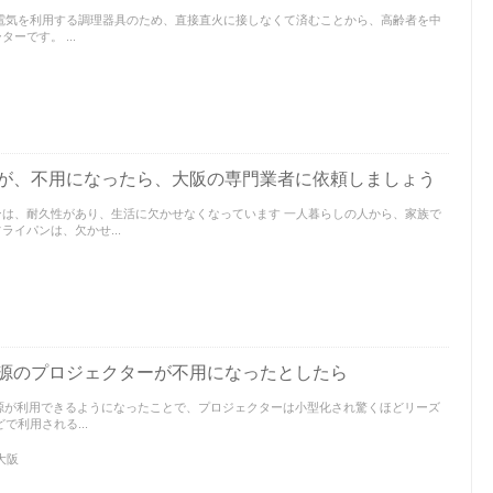
 電気を利用する調理器具のため、直接直火に接しなくて済むことから、高齢者を中
ーです。 ...
が、不用になったら、大阪の専門業者に依頼しましょう
は、耐久性があり、生活に欠かせなくなっています 一人暮らしの人から、家族で
イパンは、欠かせ...
光源のプロジェクターが不用になったとしたら
光源が利用できるようになったことで、プロジェクターは小型化され驚くほどリーズ
で利用される...
大阪